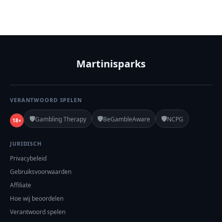
Martinisparks
VERANTWOORD SPELEN
🛡️
🛡️
🛡️
Gambling Therapy
BeGambleAware
NCPG
18+
JURIDISCH
Privacybeleid
Gebruiksvoorwaarden
Affiliate
Hoe wij beoordelen
Verantwoord spelen