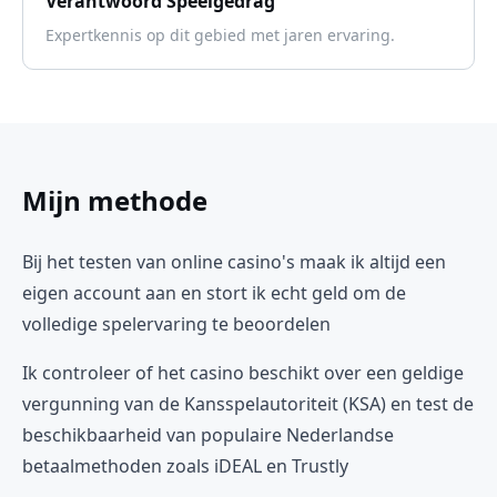
Verantwoord Speelgedrag
Expertkennis op dit gebied met jaren ervaring.
Mijn methode
Bij het testen van online casino's maak ik altijd een
eigen account aan en stort ik echt geld om de
volledige spelervaring te beoordelen
Ik controleer of het casino beschikt over een geldige
vergunning van de Kansspelautoriteit (KSA) en test de
beschikbaarheid van populaire Nederlandse
betaalmethoden zoals iDEAL en Trustly