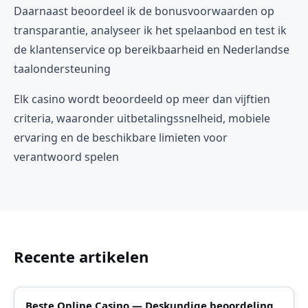
Daarnaast beoordeel ik de bonusvoorwaarden op
transparantie, analyseer ik het spelaanbod en test ik
de klantenservice op bereikbaarheid en Nederlandse
taalondersteuning
Elk casino wordt beoordeeld op meer dan vijftien
criteria, waaronder uitbetalingssnelheid, mobiele
ervaring en de beschikbare limieten voor
verantwoord spelen
Recente artikelen
Beste Online Casino — Deskundige beoordeling