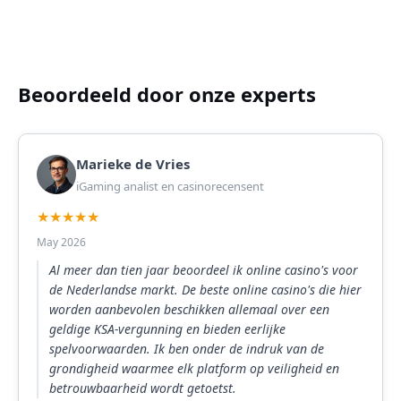
Beoordeeld door onze experts
Marieke de Vries
iGaming analist en casinorecensent
★★★★★
May 2026
Al meer dan tien jaar beoordeel ik online casino's voor
de Nederlandse markt. De beste online casino's die hier
worden aanbevolen beschikken allemaal over een
geldige KSA-vergunning en bieden eerlijke
spelvoorwaarden. Ik ben onder de indruk van de
grondigheid waarmee elk platform op veiligheid en
betrouwbaarheid wordt getoetst.